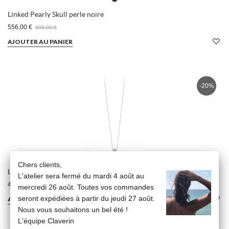
Linked Pearly Skull perle noire
556,00 €
695,00 €
AJOUTER AU PANIER
-20%
Chers clients,
Linked Diamond Star
L'atelier sera fermé du mardi 4 août au
476,00 €
595,00 €
mercredi 26 août. Toutes vos commandes
seront expédiées à partir du jeudi 27 août.
AJOUTER AU PANIER
Nous vous souhaitons un bel été !
L'équipe Claverin