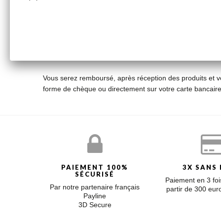
Caldu SAS
154 rue Paradis
13006 Marseille
Vous serez remboursé, après réception des produits et vér
forme de chèque ou directement sur votre carte bancaire
PAIEMENT 100%
3X SANS 
SÉCURISÉ
Paiement en 3 fois
Par notre partenaire français
partir de 300 eu
Payline
3D Secure