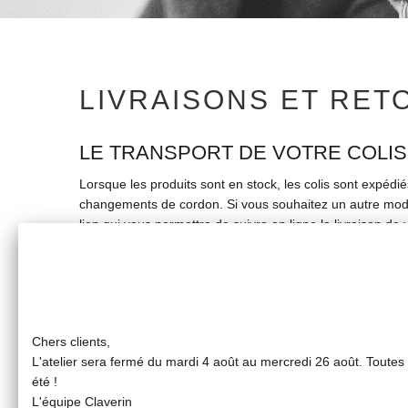
LIVRAISONS ET RET
LE TRANSPORT DE VOTRE COLIS
Lorsque les produits sont en stock, les colis sont expédi
changements de cordon. Si vous souhaitez un autre mode 
lien qui vous permettra de suivre en ligne la livraison de v
Nous ne mettons ni facture ni bon de livraison dans vos c
La livraison en France est offerte à partir de 300 euros 
commande.
Chers clients,
L'atelier sera fermé du mardi 4 août au mercredi 26 août. Toute
Vous disposez d'un délai légal de 14 jours pour renvoyer
été !
recommandons de les expédier en colissimo suivi dans un
L'équipe Claverin