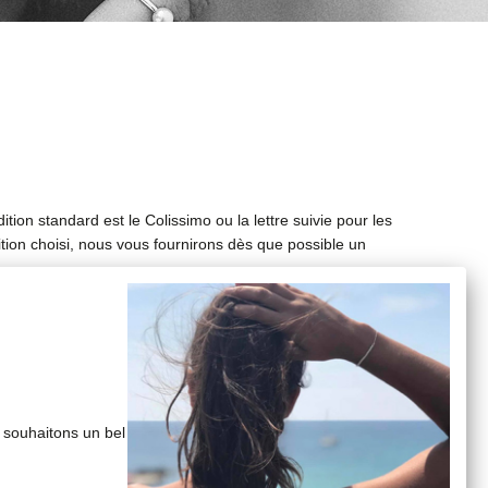
ion standard est le Colissimo ou la lettre suivie pour les
ion choisi, nous vous fournirons dès que possible un
livraison varient en fonction du pays et du montant de la
 souhaitons un bel
erci d'emballer soigneusement les bijoux. Nous vous
: