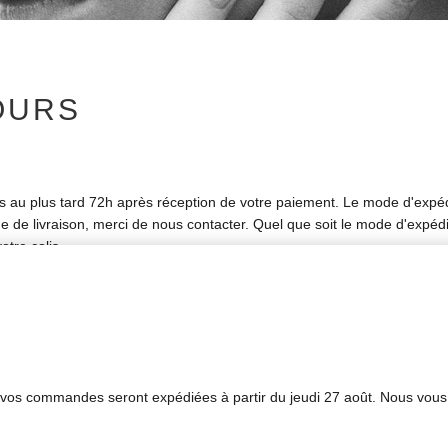
OURS
és au plus tard 72h après réception de votre paiement. Le mode d'expédit
de livraison, merci de nous contacter. Quel que soit le mode d'expédit
otre colis.
olis. Vous pouvez les retrouver dans votre espace client.
de commande. Pour les commandes à expédier à l'étranger, les tarifs de 
s vos commandes seront expédiées à partir du jeudi 27 août. Nous vous
 vos achats sous réserve qu'ils n'aient pas été portés. Dans ce cas, m
 emballage cartonné résistant et de les renvoyer à l'adresse suivante 