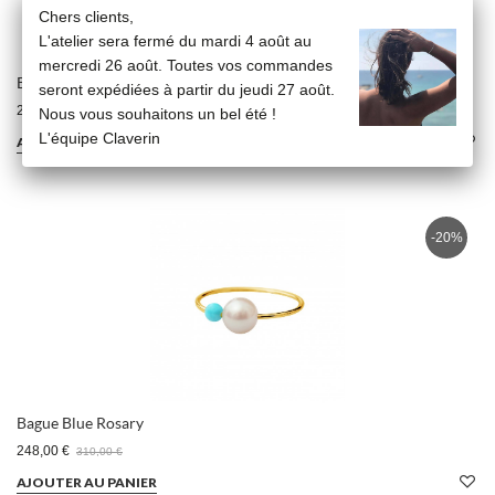
Chers clients,
L'atelier sera fermé du mardi 4 août au
mercredi 26 août. Toutes vos commandes
Bague Blue Rosary
seront expédiées à partir du jeudi 27 août.
256,00 €
Nous vous souhaitons un bel été !
320,00 €
L'équipe Claverin
AJOUTER AU PANIER
-20%
Bague Blue Rosary
248,00 €
310,00 €
AJOUTER AU PANIER