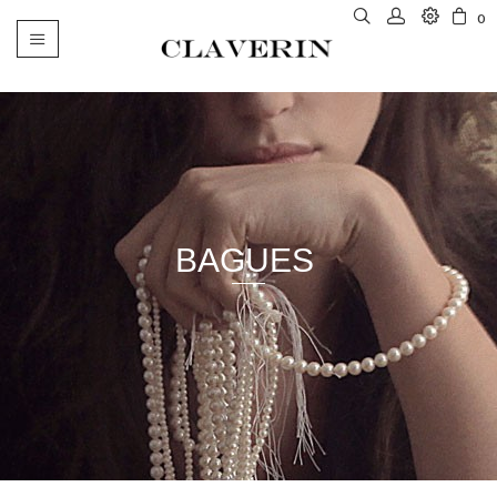
0
Basculer
la
navigation
BAGUES