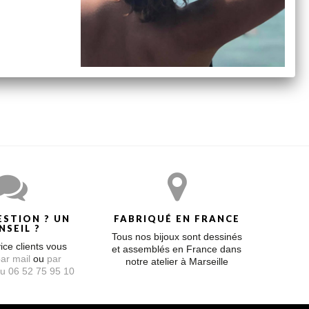
hic à tous les styles… Emblématiques du savoir-faire
ESTION ? UN
FABRIQUÉ EN FRANCE
NSEIL ?
Tous nos bijoux sont dessinés
ice clients vous
et assemblés en France dans
ar mail
ou
par
notre atelier à Marseille
u 06 52 75 95 10