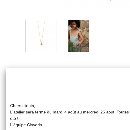
Chers clients,
L'atelier sera fermé du mardi 4 août au mercredi 26 août. Toute
été !
L'équipe Claverin
Pendentif enfant perle blanche 3/4 mm et croix en or jau