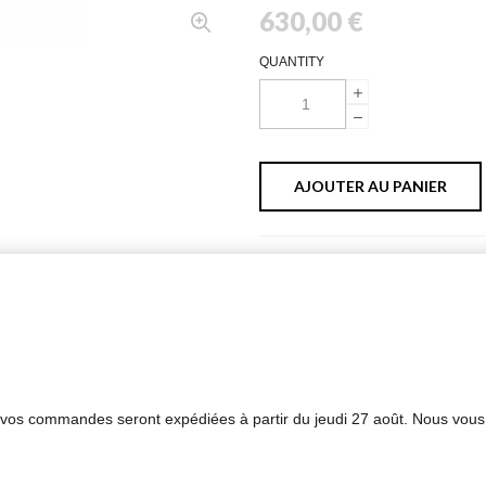
630,00 €
QUANTITY
AJOUTER AU PANIER
PLUS D'INFORMATIONS
FICHE TECHNIQUE
s vos commandes seront expédiées à partir du jeudi 27 août. Nous vous
ne 18 carats sur chaîne en or jaune 18 carats (longueur de la chaîne : 