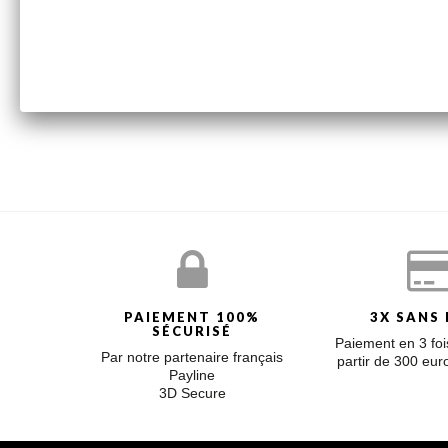
Poids de l'or : 1,2 g
LA COLLECTION BABY CLAVERIN
Adorables sur nos bambins, la collection Claverin baby s
Claverin, nos bijoux se parent de perles blanches, roses 
PAIEMENT 100%
3X SANS 
SÉCURISÉ
Paiement en 3 fois
Par notre partenaire français
partir de 300 eu
Payline
3D Secure