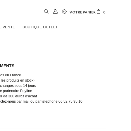
VOTRE PANIER
0
E VENTE
BOUTIQUE OUTLET
EMENTS
uros en France
les produits en stock)
 échanges sous 14 jours
e partenaire Payline
tir de 300 euros d’achat
actez-nous
par mail
ou
par téléphone 06 52 75 95 10