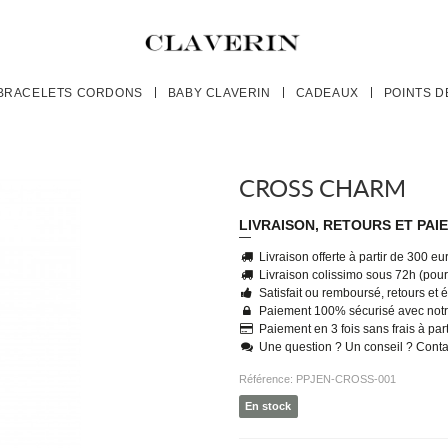
BRACELETS CORDONS
BABY CLAVERIN
CADEAUX
POINTS D
CROSS CHARM
LIVRAISON, RETOURS ET PAI
Livraison offerte à partir de 300 e
Livraison colissimo sous 72h (pour 
Satisfait ou remboursé, retours et
Paiement 100% sécurisé avec notr
Paiement en 3 fois sans frais à par
Une question ? Un conseil ? Cont
Référence:
PPJEN-CROSS-001
En stock