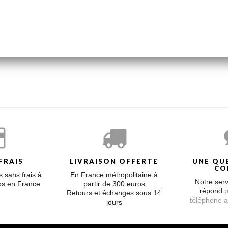
éduit les plus petits comme les plus grands et ajoute une touche rock-c
ou noires et de motifs en or 18 carats.
FRAIS
LIVRAISON OFFERTE
UNE QU
CO
 sans frais à
En France métropolitaine à
Notre serv
ros en France
partir de 300 euros
répond
p
Retours et échanges sous 14
téléphone a
jours