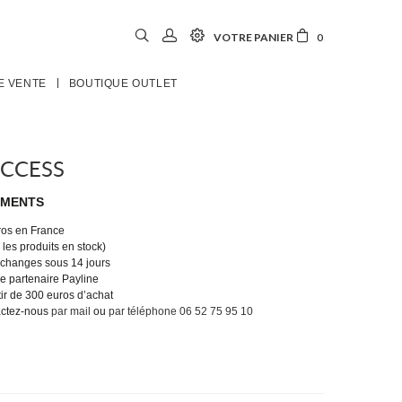
VOTRE PANIER
0
E VENTE
BOUTIQUE OUTLET
UCCESS
EMENTS
uros en France
les produits en stock)
 échanges sous 14 jours
e partenaire Payline
tir de 300 euros d’achat
actez-nous
par mail
ou
par téléphone 06 52 75 95 10