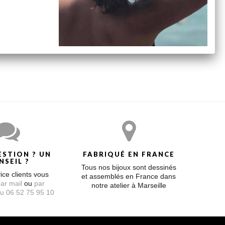
 l’esprit de la maison Claverin.
ESTION ? UN
FABRIQUÉ EN FRANCE
NSEIL ?
Tous nos bijoux sont dessinés
ice clients vous
et assemblés en France dans
ar mail
ou
par
notre atelier à Marseille
u 06 52 75 95 10