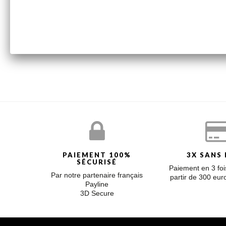
Poids de l'or : 1,05 g
LA COLLECTION BOLD SUCCESS
Avec la collection Bold Success, la perle prend de l’ample
PAIEMENT 100%
3X SANS 
SÉCURISÉ
Paiement en 3 fois
Par notre partenaire français
partir de 300 eu
Payline
3D Secure