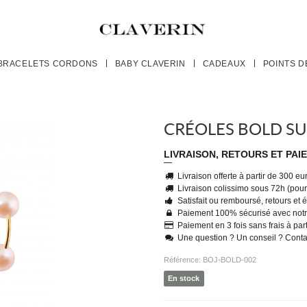
BRACELETS CORDONS
BABY CLAVERIN
CADEAUX
POINTS D
CRÉOLES BOLD S
LIVRAISON, RETOURS ET PAI
Livraison offerte à partir de 300 e
Livraison colissimo sous 72h (pour 
Satisfait ou remboursé, retours et
Paiement 100% sécurisé avec notr
Paiement en 3 fois sans frais à par
Une question ? Un conseil ? Cont
Référence:
BOJ-BOLD-002
En stock