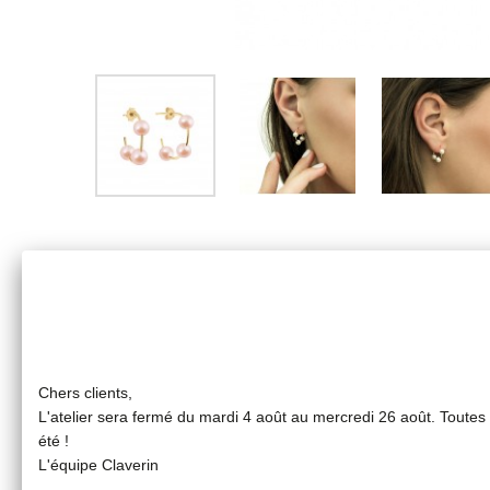
Chers clients,
L'atelier sera fermé du mardi 4 août au mercredi 26 août. Toute
été !
L'équipe Claverin
Créoles 3 perles de culture roses 5/5.5 mm sur fil d'or j