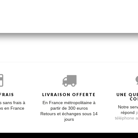
ur ! Mais cette collection tout en volume garde légèreté et finesse dans
FRAIS
LIVRAISON OFFERTE
UNE QU
CO
 sans frais à
En France métropolitaine à
Notre serv
ros en France
partir de 300 euros
répond
p
Retours et échanges sous 14
téléphone a
jours