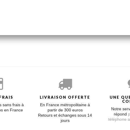
le diamant sur chaine en or blanc 18 carats, longueur environ 5 cm
 de nos anciennes collections à prix doux. Les délais de livraison son
nt contrôlée par notre atelier.
FRAIS
LIVRAISON OFFERTE
UNE QU
CO
 sans frais à
En France métropolitaine à
Notre serv
ros en France
partir de 300 euros
répond
p
Retours et échanges sous 14
téléphone a
jours