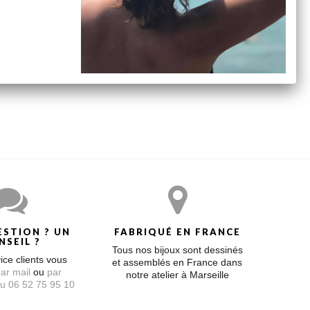
t un peu plus longs car dans un souci de qualité
ESTION ? UN
FABRIQUÉ EN FRANCE
NSEIL ?
Tous nos bijoux sont dessinés
ice clients vous
et assemblés en France dans
ar mail
ou
par
notre atelier à Marseille
u 06 52 75 95 10