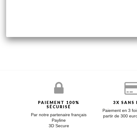
Boucle d'oreille perle noire de Tahiti (9/9,5 mm) et étoi
Diamants : 0,036 carats
BOUTIQUE OUTLET
Nous vous proposons dans cet espace les dernières pièces
chacune des pièces qui vous sera envoyée sera entièreme
PAIEMENT 100%
3X SANS 
SÉCURISÉ
Paiement en 3 fois
Par notre partenaire français
partir de 300 eu
Payline
3D Secure