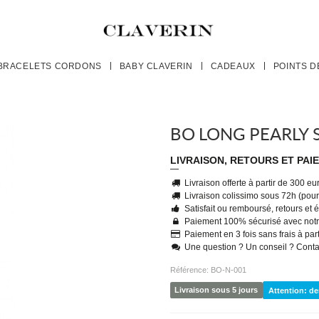
BRACELETS CORDONS
BABY CLAVERIN
CADEAUX
POINTS D
BO LONG PEARLY 
LIVRAISON, RETOURS ET PAI
Livraison offerte à partir de 300 e
Livraison colissimo sous 72h (pour 
Satisfait ou remboursé, retours et
Paiement 100% sécurisé avec notr
Paiement en 3 fois sans frais à par
Une question ? Un conseil ? Cont
Référence:
BO-N-001
Livraison sous 5 jours
Attention: de