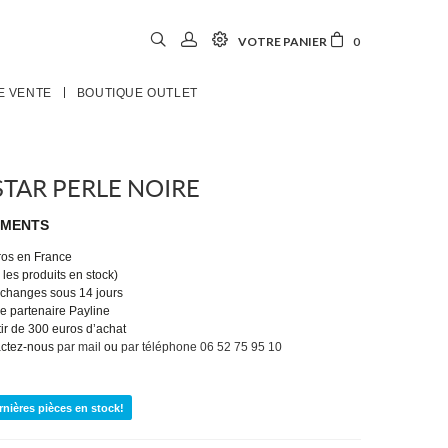
VOTRE PANIER
0
E VENTE
BOUTIQUE OUTLET
STAR PERLE NOIRE
EMENTS
uros en France
les produits en stock)
 échanges sous 14 jours
e partenaire Payline
tir de 300 euros d’achat
actez-nous
par mail
ou
par téléphone 06 52 75 95 10
rnières pièces en stock!