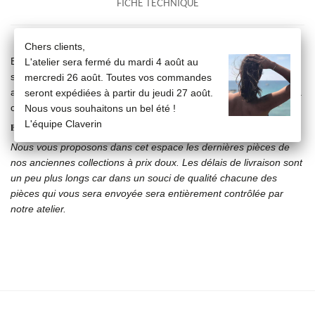
FICHE TECHNIQUE
Chers clients,
Bracelet 5 perles de turquoise et une perle blanche de 3/4 mm,
L'atelier sera fermé du mardi 4 août au
sur chaîne fine en or jaune 18 carats d'une longueur de 17,5 cm
mercredi 26 août. Toutes vos commandes
avec contre anneau à 15,5 et 16,5 cm. Les perles sont fixées à la
seront expédiées à partir du jeudi 27 août.
chaîne.
Nous vous souhaitons un bel été !
L'équipe Claverin
BOUTIQUE OUTLET
Nous vous proposons dans cet espace les dernières pièces de
nos anciennes collections à prix doux. Les délais de livraison sont
un peu plus longs car dans un souci de qualité chacune des
pièces qui vous sera envoyée sera entièrement contrôlée par
notre atelier.