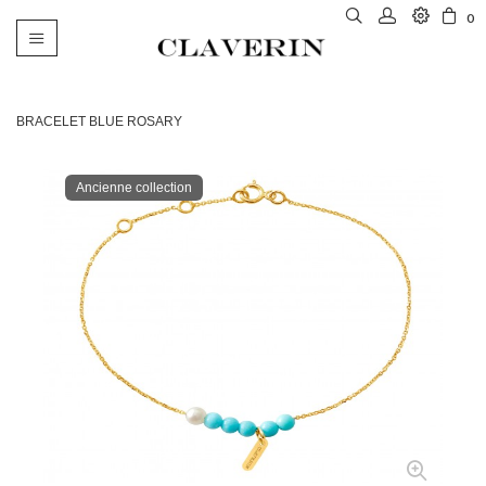
0
Basculer
la
navigation
BRACELET BLUE ROSARY