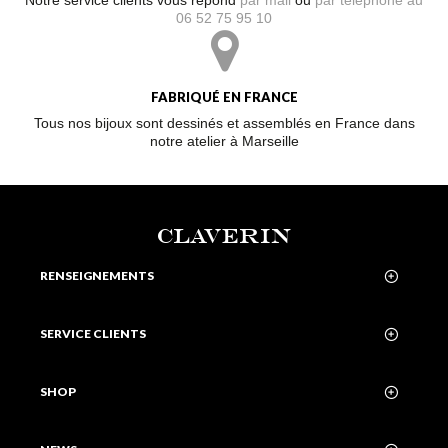
Notre service clients vous répond
par mail
ou
par téléphone au
06 52 75 95 10
FABRIQUÉ EN FRANCE
Tous nos bijoux sont dessinés et assemblés en France dans
notre atelier à Marseille
CLAVERIN
RENSEIGNEMENTS
SERVICE CLIENTS
SHOP