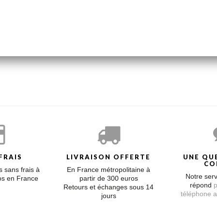
/4 mm, sur chaîne fine en or blanc 18 carats d'une longueur de 17,5 c
 de nos anciennes collections à prix doux. Les délais de livraison son
nt contrôlée par notre atelier.
FRAIS
LIVRAISON OFFERTE
UNE QU
CO
 sans frais à
En France métropolitaine à
Notre serv
ros en France
partir de 300 euros
répond
p
Retours et échanges sous 14
téléphone a
jours