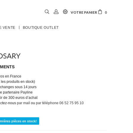
VOTRE PANIER
0
E VENTE
BOUTIQUE OUTLET
OSARY
EMENTS
uros en France
les produits en stock)
 échanges sous 14 jours
e partenaire Payline
tir de 300 euros d’achat
actez-nous
par mail
ou
par téléphone 06 52 75 95 10
rnières pièces en stock!