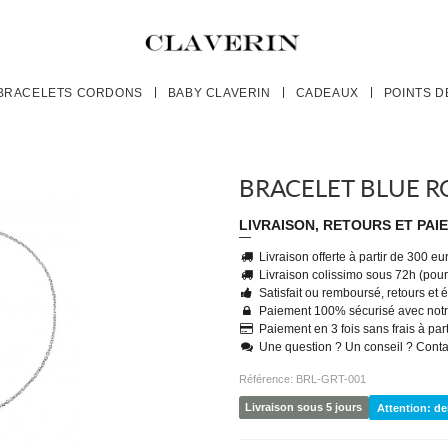
BRACELETS CORDONS
BABY CLAVERIN
CADEAUX
POINTS D
BRACELET BLUE R
LIVRAISON, RETOURS ET PAI
Livraison offerte à partir de 300 e
Livraison colissimo sous 72h (pour 
Satisfait ou remboursé, retours et
Paiement 100% sécurisé avec notr
Paiement en 3 fois sans frais à par
Une question ? Un conseil ? Cont
Référence:
BRL-GRT-001
Livraison sous 5 jours
Attention: de