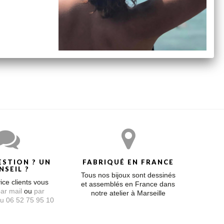
m avec contre anneau à 15,5 et 16,5 cm. Les perles sont
t un peu plus longs car dans un souci de qualité
ESTION ? UN
FABRIQUÉ EN FRANCE
NSEIL ?
Tous nos bijoux sont dessinés
ice clients vous
et assemblés en France dans
ar mail
ou
par
notre atelier à Marseille
u 06 52 75 95 10