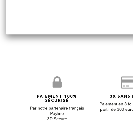
Bracelet 5 perles de turquoise et une perle blanche de 3
fixées à la chaîne.
BOUTIQUE OUTLET
Nous vous proposons dans cet espace les dernières pièces
chacune des pièces qui vous sera envoyée sera entièreme
PAIEMENT 100%
3X SANS 
SÉCURISÉ
Paiement en 3 fois
Par notre partenaire français
partir de 300 eu
Payline
3D Secure