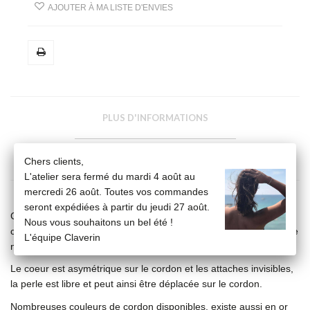
AJOUTER À MA LISTE D'ENVIES
PLUS D'INFORMATIONS
FICHE TECHNIQUE
Chers clients,
L'atelier sera fermé du mardi 4 août au
mercredi 26 août. Toutes vos commandes
seront expédiées à partir du jeudi 27 août.
Coeur en or blanc 18 carats, gravé Claverin au verso, et perle de
Nous vous souhaitons un bel été !
culture blanche 3 mm sur bracelet cordon, ajustable au moyen de
L'équipe Claverin
noeuds coulissants.
Le coeur est asymétrique sur le cordon et les attaches invisibles,
la perle est libre et peut ainsi être déplacée sur le cordon.
Nombreuses couleurs de cordon disponibles, existe aussi en or