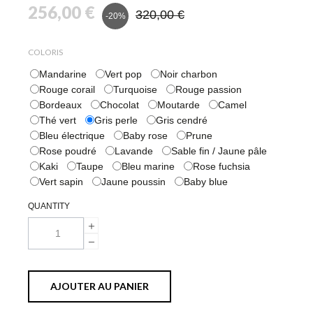
256,00 €
320,00 €
-20%
COLORIS
Mandarine
Vert pop
Noir charbon
Rouge corail
Turquoise
Rouge passion
Bordeaux
Chocolat
Moutarde
Camel
Thé vert
Gris perle
Gris cendré
Bleu électrique
Baby rose
Prune
Rose poudré
Lavande
Sable fin / Jaune pâle
Kaki
Taupe
Bleu marine
Rose fuchsia
Vert sapin
Jaune poussin
Baby blue
QUANTITY
AJOUTER AU PANIER