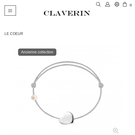
0
Basculer
la
navigation
LE COEUR