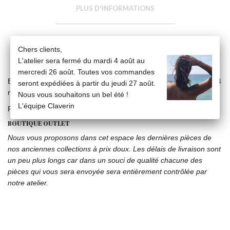
PLUS D'INFORMATIONS
FICHE TECHNIQUE
Chers clients,
L'atelier sera fermé du mardi 4 août au
mercredi 26 août. Toutes vos commandes
Bague black rosary, perle blanche (6/6,5 mm) et perle d'agate 3/4
seront expédiées à partir du jeudi 27 août.
mm sur anneau en or jaune 18 carats.
Nous vous souhaitons un bel été !
L'équipe Claverin
Poids de l'or : 0,6 g
BOUTIQUE OUTLET
Nous vous proposons dans cet espace les dernières pièces de
nos anciennes collections à prix doux. Les délais de livraison sont
un peu plus longs car dans un souci de qualité chacune des
pièces qui vous sera envoyée sera entièrement contrôlée par
notre atelier.