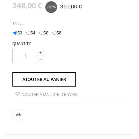
248,00 €
310,00 €
-20%
TAILLE
53
54
56
58
QUANTITY
AJOUTER AU PANIER
AJOUTER À MA LISTE D'ENVIES