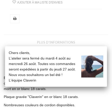
AJOUTER À MA LISTE D'ENVIES
PLUS D'INFORMATIONS
Chers clients,
FICHE TECHNIQUE
L'atelier sera fermé du mardi 4 août au
mercredi 26 août. Toutes vos commandes
seront expédiées à partir du jeudi 27 août.
Nous vous souhaitons un bel été !
Bracelet cordon, ajustable au moyen de noeuds coulissants
L'équipe Claverin
composé de 5 perles de culture blanche 3/4mm et une tête de
mort en or blanc 18 carats.
Plaque gravée "Claverin" en or blanc 18 carats.
Nombreuses couleurs de cordon disponibles.