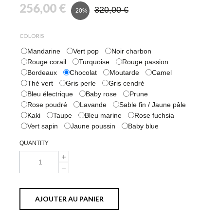
256,00 €
320,00 €
-20%
COLORIS
Mandarine
Vert pop
Noir charbon
Rouge corail
Turquoise
Rouge passion
Bordeaux
Chocolat
Moutarde
Camel
Thé vert
Gris perle
Gris cendré
Bleu électrique
Baby rose
Prune
Rose poudré
Lavande
Sable fin / Jaune pâle
Kaki
Taupe
Bleu marine
Rose fuchsia
Vert sapin
Jaune poussin
Baby blue
QUANTITY
AJOUTER AU PANIER