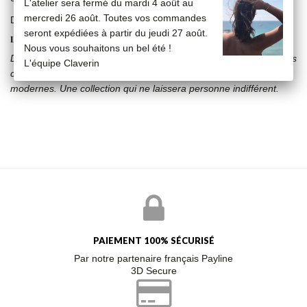
L'atelier sera fermé du mardi 4 août au
mercredi 26 août. Toutes vos commandes
Diamants : 0,036 carats
seront expédiées à partir du jeudi 27 août.
LA COLLECTION KISS
Nous vous souhaitons un bel été !
Des étoiles, des vanités, des diamants, la collection Kiss casse les
L'équipe Claverin
codes en associant la perle intemporelle à des sujets résolument
modernes. Une collection qui ne laissera personne indifférent.
PAIEMENT 100% SÉCURISÉ
Par notre partenaire français Payline
3D Secure