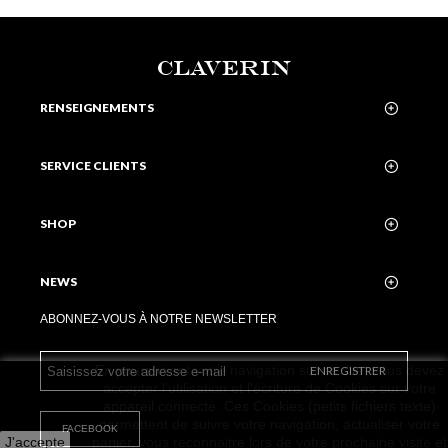
CLAVERIN
RENSEIGNEMENTS
SERVICE CLIENTS
SHOP
NEWS
ABONNEZ-VOUS À NOTRE NEWSLETTER
En poursuivant votre navigation sur ce site, vous devez
ENREGISTRER
accepter l’utilisation et l'écriture de Cookies sur votre
appareil connecté. Ces Cookies (petits fichiers texte)
permettent de suivre votre navigation, actualiser votre
FACEBOOK
J'accepte
panier, vous reconnaitre lors de votre prochaine visite et