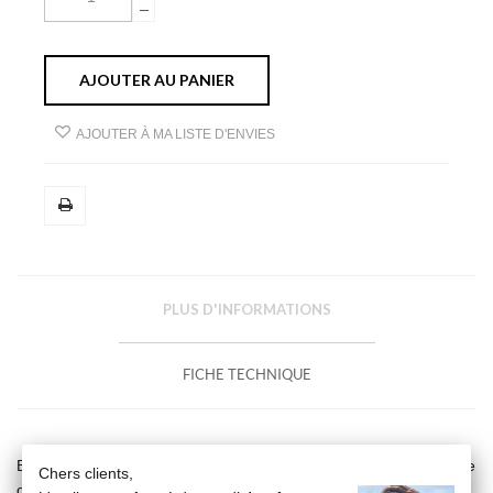
AJOUTER AU PANIER
AJOUTER À MA LISTE D'ENVIES
PLUS D'INFORMATIONS
FICHE TECHNIQUE
Boucles d'oreilles perle noire de Tahiti (7/7,5 mm) liée à une étoile
Chers clients,
ornée d'un diamant, en or blanc 18 carats.