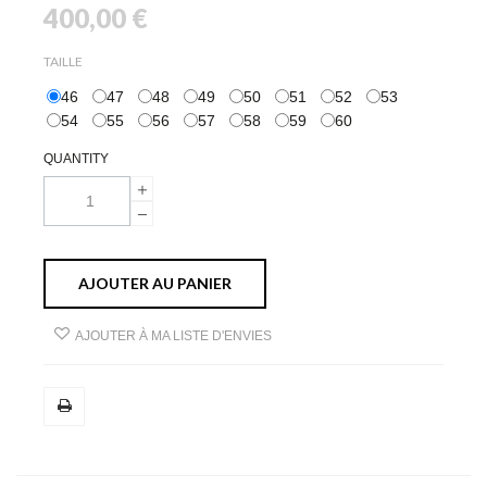
400,00 €
TAILLE
46
47
48
49
50
51
52
53
54
55
56
57
58
59
60
QUANTITY
AJOUTER AU PANIER
AJOUTER À MA LISTE D'ENVIES