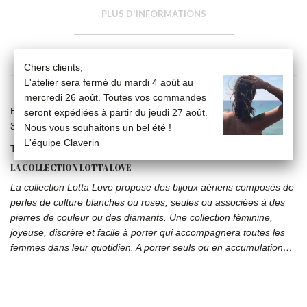
PLUS D'INFORMATIONS
FICHE TECHNIQUE
Chers clients,
L'atelier sera fermé du mardi 4 août au
mercredi 26 août. Toutes vos commandes
Bague anneau en or jaune 18 carats ornée de 7 perles blanches
seront expédiées à partir du jeudi 27 août.
3/3,5 mm
Nous vous souhaitons un bel été !
L'équipe Claverin
Taille : 46 à 60
LA COLLECTION LOTTA LOVE
La collection Lotta Love propose des bijoux aériens composés de
perles de culture blanches ou roses, seules ou associées à des
pierres de couleur ou des diamants. Une collection féminine,
joyeuse, discrète et facile à porter qui accompagnera toutes les
femmes dans leur quotidien. A porter seuls ou en accumulation…