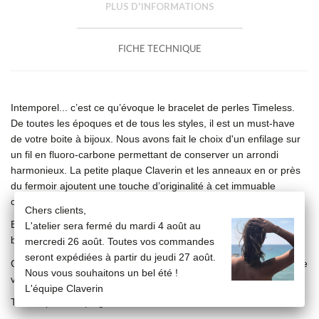
PLUS D'INFORMATIONS
FICHE TECHNIQUE
Intemporel... c’est ce qu’évoque le bracelet de perles Timeless.
De toutes les époques et de tous les styles, il est un must-have
de votre boite à bijoux. Nous avons fait le choix d'un enfilage sur
un fil en fluoro-carbone permettant de conserver un arrondi
harmonieux. La petite plaque Claverin et les anneaux en or près
du fermoir ajoutent une touche d’originalité à cet immuable
classique.
Chers clients,
Bracelet en or jaune 18 carats composé de perles de cultures
L'atelier sera fermé du mardi 4 août au
blanches (∅ 6/ 6,5 mm) sur fil en fluoro-carbone.
mercredi 26 août. Toutes vos commandes
seront expédiées à partir du jeudi 27 août.
Ce bracelet est disponible en trois tailles en fonction de la taille de
Nous vous souhaitons un bel été !
votre poignet :
L'équipe Claverin
Taille S pour les poignets de 13 à 15 cm