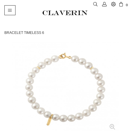
0
Basculer
la
navigation
BRACELET TIMELESS 6