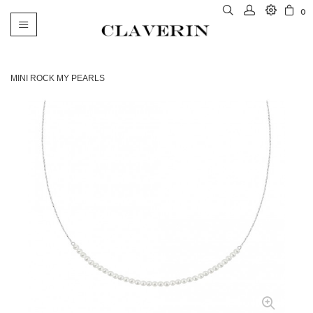
0
Basculer
la
navigation
MINI ROCK MY PEARLS