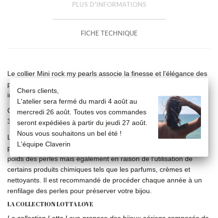
PLUS D'INFORMATIONS
FICHE TECHNIQUE
Le collier Mini rock my pearls associe la finesse et l'élégance des
perles en ligne sur une chaine en or pour un collier intemporel et
Chers clients,
indémodable, à porter seul ou en accumulation.
L'atelier sera fermé du mardi 4 août au
Collier Mini Rock my pearls, ligne de perles de culture blanches
mercredi 26 août. Toutes vos commandes
3/3,5mm sur chaine en or blanc 18 carats de 42 cm ou 45 cm.
seront expédiées à partir du jeudi 27 août.
Nous vous souhaitons un bel été !
La ligne de perles est montée sur un fil fluoro-carbone
L'équipe Claverin
particulièrement résistant. Il peut toutefois se détendre sous le
poids des perles mais également en raison de l’utilisation de
certains produits chimiques tels que les parfums, crèmes et
nettoyants. Il est recommandé de procéder chaque année à un
renfilage des perles pour préserver votre bijou.
LA COLLECTION LOTTA LOVE
La collection Lotta Love propose des bijoux aériens composés de