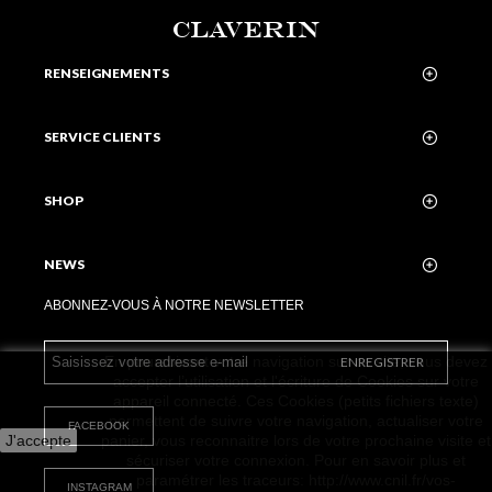
CLAVERIN
RENSEIGNEMENTS
SERVICE CLIENTS
SHOP
NEWS
ABONNEZ-VOUS À NOTRE NEWSLETTER
En poursuivant votre navigation sur ce site, vous devez
ENREGISTRER
accepter l’utilisation et l'écriture de Cookies sur votre
appareil connecté. Ces Cookies (petits fichiers texte)
permettent de suivre votre navigation, actualiser votre
FACEBOOK
J'accepte
panier, vous reconnaitre lors de votre prochaine visite et
sécuriser votre connexion. Pour en savoir plus et
paramétrer les traceurs: http://www.cnil.fr/vos-
INSTAGRAM