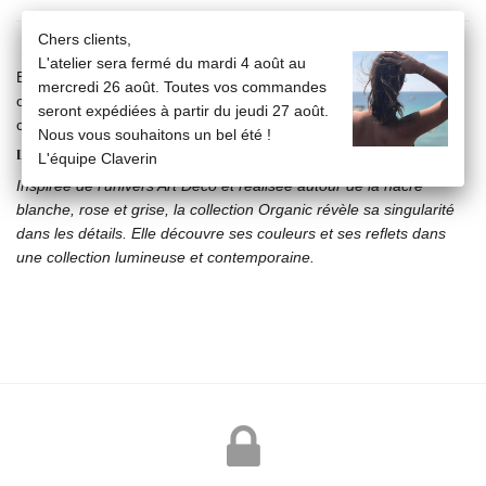
Chers clients,
L'atelier sera fermé du mardi 4 août au
Boucles d'oreille nacre rose (8x12mm) sertie dans un entourage
mercredi 26 août. Toutes vos commandes
or jaune 18 carats gravé Claverin montée sur chaîne or jaune 18
seront expédiées à partir du jeudi 27 août.
carats.
Nous vous souhaitons un bel été !
LA COLLECTION ORGANIC
L'équipe Claverin
Inspirée de l'univers Art Déco et réalisée autour de la nacre
blanche, rose et grise, la collection Organic révèle sa singularité
dans les détails. Elle découvre ses couleurs et ses reflets dans
une collection lumineuse et contemporaine.