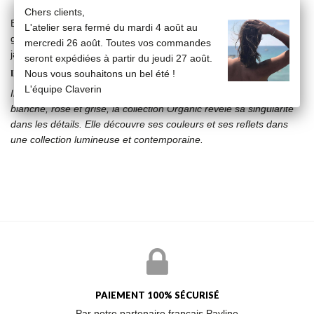
Chers clients,
Bague nacre grise (8x12mm) sertie dans un entourage or jaune
L'atelier sera fermé du mardi 4 août au
gravé Claverin à l'intérieur sur anneau double corps en or
mercredi 26 août. Toutes vos commandes
jaune18 carats
seront expédiées à partir du jeudi 27 août.
LA COLLECTION ORGANIC
Nous vous souhaitons un bel été !
L'équipe Claverin
Inspirée de l'univers Art Déco et réalisée autour de la nacre
blanche, rose et grise, la collection Organic révèle sa singularité
dans les détails. Elle découvre ses couleurs et ses reflets dans
une collection lumineuse et contemporaine.
PAIEMENT 100% SÉCURISÉ
Par notre partenaire français Payline