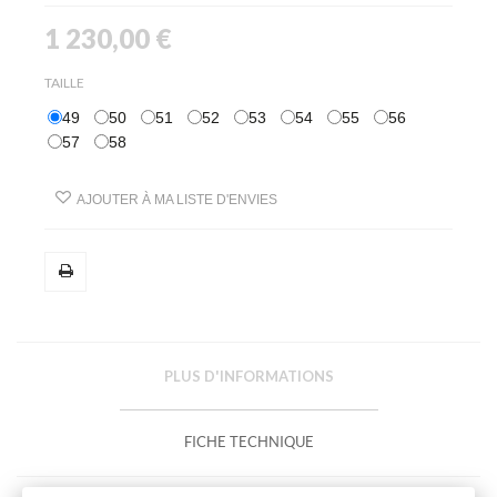
1 230,00 €
TAILLE
49
50
51
52
53
54
55
56
57
58
AJOUTER À MA LISTE D'ENVIES
PLUS D'INFORMATIONS
FICHE TECHNIQUE