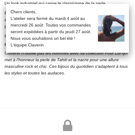
Un look industriel qui casse le classicisme de la perle
Chers clients,
Pendentif en argent 925, chaîne forçat diamantée 2,2 mm en
L'atelier sera fermé du mardi 4 août au
argent 925 de 60 cm, boulon gravé Claverin en argent brossé et
mercredi 26 août. Toutes vos commandes
perle de Tahiti 8/8.5 m enchassée
seront expédiées à partir du jeudi 27 août.
Poids : 11,5 g
Nous vous souhaitons un bel été !
LA COLLECTION POUR LUI
L'équipe Claverin
Claverin n’oublie pas les hommes avec sa collection Pour Lui qui
met à l’honneur la perle de Tahiti et la nacre pour une allure
masculine rock et chic. Ces bijoux du quotidien s‘adaptent à tous
les styles et toutes les audaces.