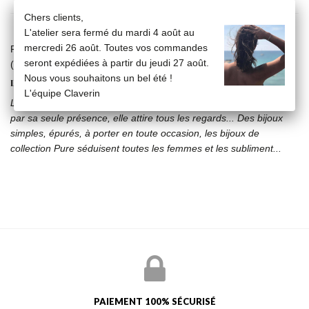
Chers clients,
L'atelier sera fermé du mardi 4 août au
mercredi 26 août. Toutes vos commandes
Pendentif perle blanche 3/4 mm sur chaîne en or jaune 18 carats
seront expédiées à partir du jeudi 27 août.
(longueur de la chaîne : 42 cm).
Nous vous souhaitons un bel été !
LA COLLECTION PURE
L'équipe Claverin
La perle, chic, intemporelle, sublimée dans la collection Pure où,
par sa seule présence, elle attire tous les regards... Des bijoux
simples, épurés, à porter en toute occasion, les bijoux de
collection Pure séduisent toutes les femmes et les subliment...
PAIEMENT 100% SÉCURISÉ