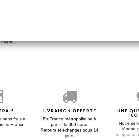
es) sur chaine en or jaune 18 carats de 42 cm.
Pure où, par sa seule présence, elle attire tous les regards... Des bijoux
liment...
FRAIS
LIVRAISON OFFERTE
UNE QU
CO
 sans frais à
En France métropolitaine à
Notre serv
ros en France
partir de 300 euros
répond
p
Retours et échanges sous 14
téléphone a
jours