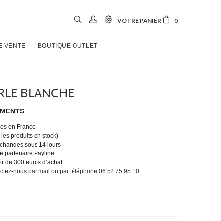
VOTRE PANIER
0
E VENTE
BOUTIQUE OUTLET
ERLE BLANCHE
EMENTS
uros en France
les produits en stock)
 échanges sous 14 jours
e partenaire Payline
tir de 300 euros d’achat
actez-nous
par mail
ou
par téléphone 06 52 75 95 10