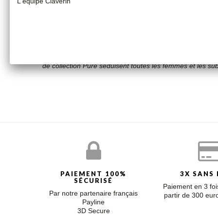
L'équipe Claverin
Pendentif perle blanche (deux tailles de perles disponibl
LA COLLECTION PURE
La perle, chic, intemporelle, sublimée dans la collection 
de collection Pure séduisent toutes les femmes et les sub
PAIEMENT 100%
3X SANS 
SÉCURISÉ
Paiement en 3 fois
Par notre partenaire français
partir de 300 eu
Payline
3D Secure