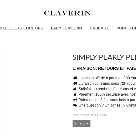
BRACELETS CORDONS
BABY CLAVERIN
CADEAUX
POINTS D
SIMPLY PEARLY P
LIVRAISON, RETOURS ET PAI
Livraison offerte à partir de 300 e
Livraison colissimo sous 72h (pour 
Satisfait ou remboursé, retours et
Paiement 100% sécurisé avec notr
Paiement en 3 fois sans frais à par
Une question ? Un conseil ? Cont
Référence:
PPJ-B7-001
En stock