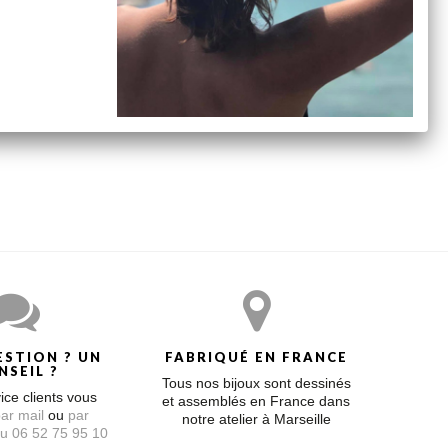
 simples, épurés, à porter en toute occasion, les bijoux
ESTION ? UN
FABRIQUÉ EN FRANCE
NSEIL ?
Tous nos bijoux sont dessinés
ice clients vous
et assemblés en France dans
ar mail
ou
par
notre atelier à Marseille
u 06 52 75 95 10