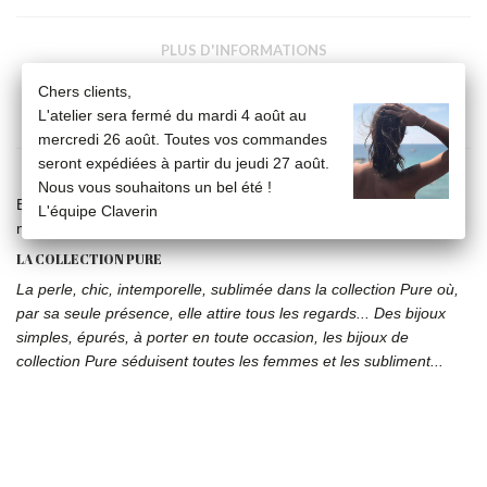
PLUS D'INFORMATIONS
Chers clients,
L'atelier sera fermé du mardi 4 août au
FICHE TECHNIQUE
mercredi 26 août. Toutes vos commandes
seront expédiées à partir du jeudi 27 août.
Nous vous souhaitons un bel été !
Boucles d'oreilles puces Simply Pearly, perles blanches 5, 7 ou 9
L'équipe Claverin
mm, or jaune 18 carats.
LA COLLECTION PURE
La perle, chic, intemporelle, sublimée dans la collection Pure où,
par sa seule présence, elle attire tous les regards... Des bijoux
simples, épurés, à porter en toute occasion, les bijoux de
collection Pure séduisent toutes les femmes et les subliment...