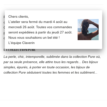
Chers clients,
Paire de boucles d'oreilles en or jaune 18 carats et perles de
L'atelier sera fermé du mardi 4 août au
culture blanches 7 mm et 9 mm.
mercredi 26 août. Toutes vos commandes
Ces boucles d'oreilles sont composées d'une partie amovible et
seront expédiées à partir du jeudi 27 août.
peuvent ainsi être portées de deux manières : en puces simples
Nous vous souhaitons un bel été !
ou en "doubles".
L'équipe Claverin
LA COLLECTION PURE
La perle, chic, intemporelle, sublimée dans la collection Pure où,
par sa seule présence, elle attire tous les regards... Des bijoux
simples, épurés, à porter en toute occasion, les bijoux de
collection Pure séduisent toutes les femmes et les subliment...