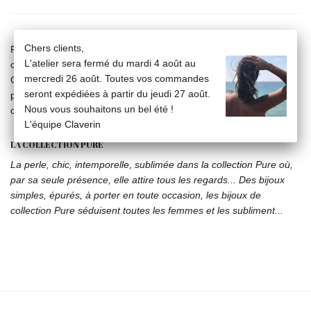
Chers clients,
Paire de boucles d'oreilles en or blanc 18 carats et perles de
L'atelier sera fermé du mardi 4 août au
culture roses 7 mm et 9 mm.
mercredi 26 août. Toutes vos commandes
Ces boucles d'oreilles sont composées d'une partie amovible et
seront expédiées à partir du jeudi 27 août.
peuvent ainsi être portées de deux manières : en puces simples
Nous vous souhaitons un bel été !
ou en "doubles".
L'équipe Claverin
LA COLLECTION PURE
La perle, chic, intemporelle, sublimée dans la collection Pure où,
par sa seule présence, elle attire tous les regards... Des bijoux
simples, épurés, à porter en toute occasion, les bijoux de
collection Pure séduisent toutes les femmes et les subliment...